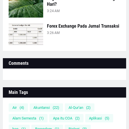
Hari?
3:24 AM
Forex Exchange Pada Jurnal Transaksi
3:26 AM
Comments
Main Tags
Air
(4)
Akuntansi
(22)
Al-Qur'an
(2)
Alam Semesta
(1)
Apa itu COA
(2)
Aplikasi
(5)
ban
(1)
Berendam
(1)
Biologi
(3)