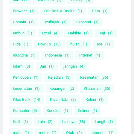
Browser
(1)
Cek Resi & Ongkir
(1)
Data
(1)
Domain
(1)
Dzulhijah
(1)
Ekonomi
(1)
embun
(1)
Excel
(4)
Habibie
(1)
Haji
(1)
Hide
(1)
How To
(15)
hujan
(1)
Ide
(1)
IdulAdha
(1)
Indonesia
(1)
Internet
(4)
Islam
(3)
Jari
(1)
jaringan
(4)
Kehidupan
(1)
Kejadian
(5)
Kesehatan
(35)
kesemutan
(1)
Keuangan
(2)
Khazanah
(35)
Kilas Balik
(14)
Kisah Nabi
(2)
Koloni
(1)
Komputer
(5)
Koneksi
(1)
Kuliner
(1)
Kulit
(1)
Lain
(2)
Lainnya
(88)
Langit
(1)
mata
(1)
motor
(1)
Otak
(2)
otomotif
(1)