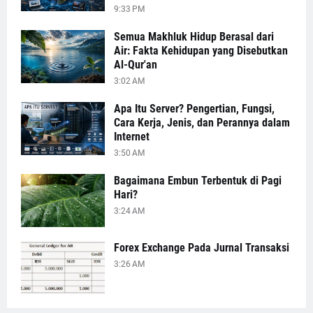
9:33 PM
Semua Makhluk Hidup Berasal dari
Air: Fakta Kehidupan yang Disebutkan
Al-Qur'an
3:02 AM
Apa Itu Server? Pengertian, Fungsi,
Cara Kerja, Jenis, dan Perannya dalam
Internet
3:50 AM
Bagaimana Embun Terbentuk di Pagi
Hari?
3:24 AM
Forex Exchange Pada Jurnal Transaksi
3:26 AM