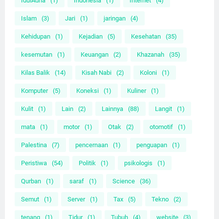
IdulAdha
(1)
Indonesia
(1)
Internet
(4)
Islam
(3)
Jari
(1)
jaringan
(4)
Kehidupan
(1)
Kejadian
(5)
Kesehatan
(35)
kesemutan
(1)
Keuangan
(2)
Khazanah
(35)
Kilas Balik
(14)
Kisah Nabi
(2)
Koloni
(1)
Komputer
(5)
Koneksi
(1)
Kuliner
(1)
Kulit
(1)
Lain
(2)
Lainnya
(88)
Langit
(1)
mata
(1)
motor
(1)
Otak
(2)
otomotif
(1)
Palestina
(7)
pencernaan
(1)
penguapan
(1)
Peristiwa
(54)
Politik
(1)
psikologis
(1)
Qurban
(1)
saraf
(1)
Science
(36)
Semut
(1)
Server
(1)
Tax
(5)
Tekno
(2)
tenang
(1)
Tidur
(1)
Tubuh
(4)
website
(3)