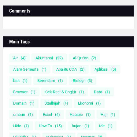
Comments
Main Tags
Air
(4)
Akuntansi
(22)
Al-Qur'an
(2)
Alam Semesta
(1)
Apa itu COA
(2)
Aplikasi
(5)
ban
(1)
Berendam
(1)
Biologi
(3)
Browser
(1)
Cek Resi & Ongkir
(1)
Data
(1)
Domain
(1)
Dzulhijah
(1)
Ekonomi
(1)
embun
(1)
Excel
(4)
Habibie
(1)
Haji
(1)
Hide
(1)
How To
(15)
hujan
(1)
Ide
(1)