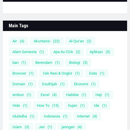
Main Tags
Air
(4)
Akuntansi
(22)
Al-Qur'an
(2)
Alam Semesta
(1)
Apa itu COA
(2)
Aplikasi
(5)
ban
(1)
Berendam
(1)
Biologi
(3)
Browser
(1)
Cek Resi & Ongkir
(1)
Data
(1)
Domain
(1)
Dzulhijah
(1)
Ekonomi
(1)
embun
(1)
Excel
(4)
Habibie
(1)
Haji
(1)
Hide
(1)
How To
(15)
hujan
(1)
Ide
(1)
IdulAdha
(1)
Indonesia
(1)
Internet
(4)
Islam
(3)
Jari
(1)
jaringan
(4)