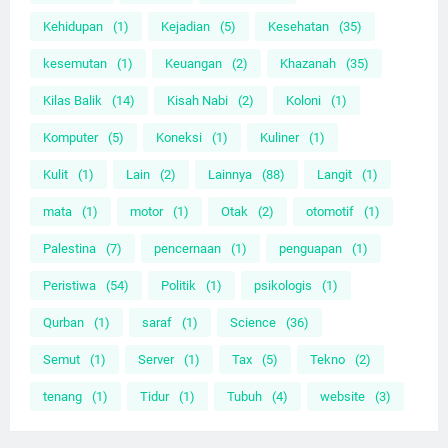
Kehidupan
(1)
Kejadian
(5)
Kesehatan
(35)
kesemutan
(1)
Keuangan
(2)
Khazanah
(35)
Kilas Balik
(14)
Kisah Nabi
(2)
Koloni
(1)
Komputer
(5)
Koneksi
(1)
Kuliner
(1)
Kulit
(1)
Lain
(2)
Lainnya
(88)
Langit
(1)
mata
(1)
motor
(1)
Otak
(2)
otomotif
(1)
Palestina
(7)
pencernaan
(1)
penguapan
(1)
Peristiwa
(54)
Politik
(1)
psikologis
(1)
Qurban
(1)
saraf
(1)
Science
(36)
Semut
(1)
Server
(1)
Tax
(5)
Tekno
(2)
tenang
(1)
Tidur
(1)
Tubuh
(4)
website
(3)