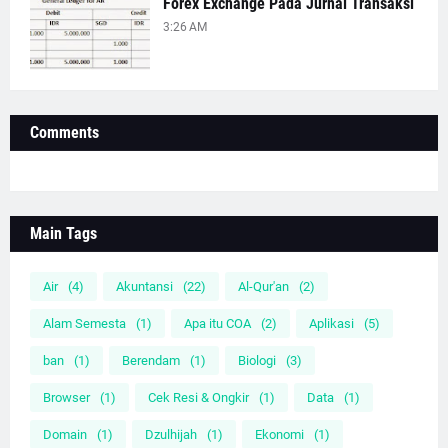
Forex Exchange Pada Jurnal Transaksi
3:26 AM
Comments
Main Tags
Air
(4)
Akuntansi
(22)
Al-Qur'an
(2)
Alam Semesta
(1)
Apa itu COA
(2)
Aplikasi
(5)
ban
(1)
Berendam
(1)
Biologi
(3)
Browser
(1)
Cek Resi & Ongkir
(1)
Data
(1)
Domain
(1)
Dzulhijah
(1)
Ekonomi
(1)