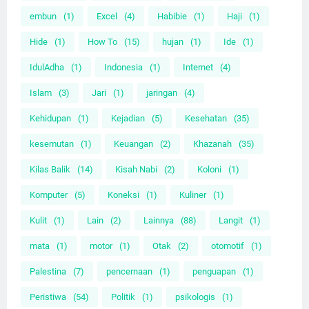
embun
(1)
Excel
(4)
Habibie
(1)
Haji
(1)
Hide
(1)
How To
(15)
hujan
(1)
Ide
(1)
IdulAdha
(1)
Indonesia
(1)
Internet
(4)
Islam
(3)
Jari
(1)
jaringan
(4)
Kehidupan
(1)
Kejadian
(5)
Kesehatan
(35)
kesemutan
(1)
Keuangan
(2)
Khazanah
(35)
Kilas Balik
(14)
Kisah Nabi
(2)
Koloni
(1)
Komputer
(5)
Koneksi
(1)
Kuliner
(1)
Kulit
(1)
Lain
(2)
Lainnya
(88)
Langit
(1)
mata
(1)
motor
(1)
Otak
(2)
otomotif
(1)
Palestina
(7)
pencernaan
(1)
penguapan
(1)
Peristiwa
(54)
Politik
(1)
psikologis
(1)